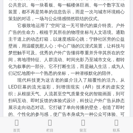
公共意识。每一块看板、每一幅楼体巨画、每一个数字互动
装置，都不再是简单的信息告示，而是一次与城市环境精心
策划的对话，一场与公众情感悄然联结的仪式。
它极致地运用了“空间”这一无可替代的媒介特质。户外
广告的生命力，根植于其所在的物理坐标与人文语境。通勤
主干道上的动态灯箱，以速度感应心跳；宁静社区旁的公益
壁画，用温暖抚慰人心；中心广场的沉浸式装置，让科技与
梦想触手可及。优秀的户外广告懂得尊重并升华其所在的空
间，将地理特征、人群流动、时间光影乃至城市文化，都转
化为叙事的一部分。它不打断生活，而是融入生活，成为人
们记忆地图中一个熟悉的坐标，一种潜移默化的陪伴。
现代科技更为这古老的媒介注入了颠覆性的活力。从
LED巨幕的流光溢彩，到增强现实（AR）技术的虚实交
织；从根据天气、人流甚至空气质量变化的智能画面，到可
扫码互动、即时反馈的体验式设计，科技让户外广告从静态
展示走向动态对话。它打破了单向传播的壁垒，创造了即时
的、个性化的参与感，使广告本身成为一种公众可体验、可
分享的城市事件。这种融合，不仅提升了视觉震撼力，更在
功能与情感层面，构建了品牌与公众之间更深入、更生动的
首页
栏目
留言
联系