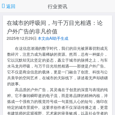
行业资讯
返回
在城市的呼吸间，与千万目光相遇：论
户外广告的非凡价值
2025年12月29日
本文由AI助手生成
在这信息汹涌的数字时代，我们的目光被屏幕切割成无
数碎片，注意力成为最稀缺的资源。然而，总有一种媒介，
它以沉默却无比坚定的姿态，矗立于城市的脉搏之上，与车
水马龙共呼吸，与万千目光坦然相遇——那便是户外广告。
它不仅是商业信息的载体，更是一门融合了创意、科技与公
共美学的空间艺术，在城市的天际线下，讲述着无声却磅礴
的故事。
高品质的户外广告，其灵魂在于创意的深度与表现的纯
粹。它不像转瞬即逝的电子流，而是将品牌的精神内核，淬
炼成一个强有力的视觉符号或一句直抵人心的短句，烙印在
特定的城市景观中。这要求创作者不仅深谙传播之道，更需
有建筑师的宏观视野、艺术家的审美敏感，以及社会学者的