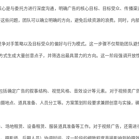
核心是与委托方进行深度沟通，明确广告的核心目标、目标受众、传播渠
答这些问题，团队可以确立明确的方向，避免后续资源的浪费。同时，内
竞争对手策略以及目标受众的偏好与行为模式。这一步骤不仅帮助团队避
方式生成大量创意点子，并筛选出最具潜力的方向。这一阶段强调开放
包括确定广告的叙事结构、视觉风格、音效设计等元素。对于视频类广
拍摄地点、道具准备、人员分工等。方案策划阶段要求兼顾创意与实操，
选角、场地租赁、设备租赁、服装道具准备等工作。对于视频广告，还需进
员、摄影师、后期人员）协调时间。这一阶段的细致程度直接影响到拍摄