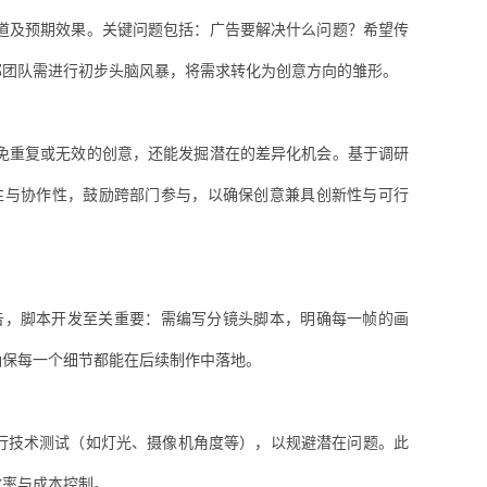
道及预期效果。关键问题包括：广告要解决什么问题？希望传
部团队需进行初步头脑风暴，将需求转化为创意方向的雏形。
免重复或无效的创意，还能发掘潜在的差异化机会。基于调研
性与协作性，鼓励跨部门参与，以确保创意兼具创新性与可行
告，脚本开发至关重要：需编写分镜头脚本，明确每一帧的画
确保每一个细节都能在后续制作中落地。
行技术测试（如灯光、摄像机角度等），以规避潜在问题。此
效率与成本控制。