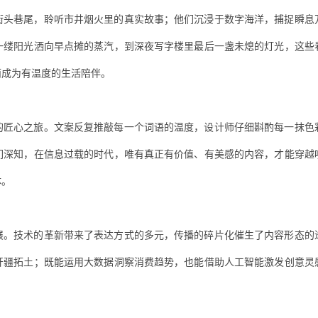
街头巷尾，聆听市井烟火里的真实故事；他们沉浸于数字海洋，捕捉瞬息
一缕阳光洒向早点摊的蒸汽，到深夜写字楼里最后一盏未熄的灯光，这些
而成为有温度的生活陪伴。
的匠心之旅。文案反复推敲每一个词语的温度，设计师仔细斟酌每一抹色
们深知，在信息过载的时代，唯有真正有价值、有美感的内容，才能穿越
体。
展。技术的革新带来了表达方式的多元，传播的碎片化催生了内容形态的
开疆拓土；既能运用大数据洞察消费趋势，也能借助人工智能激发创意灵