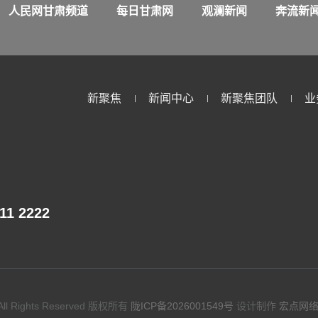
人民网甘肃频道
每日甘肃网
观澜新闻
奔流新
新聚焦
新闻中心
新聚焦团队
业
611 2222
ll Rights Reserved 版权所有
陇ICP备2026001549号
设计制作
宏点网