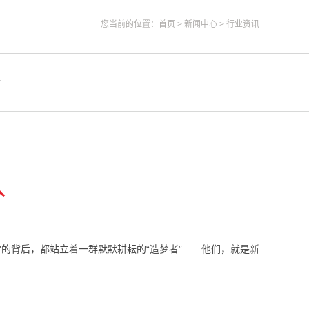
您当前的位置：
首页
>
新闻中心
>
行业资讯
答
人
的背后，都站立着一群默默耕耘的“造梦者”——他们，就是新