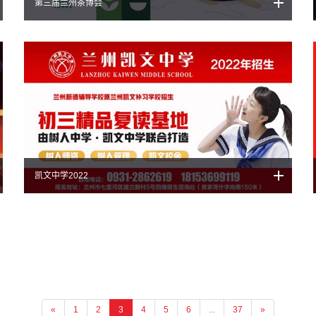
第三届兰州茶博会
凯文中学2022
«
1
2
3
4
5
6
...
37
»