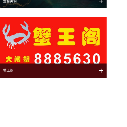
金窖美酒
蟹王阁