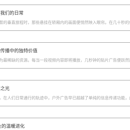
亮我们的日常
暂的垂直旅程时，那些悬挂在轿厢内的画面便悄然映入眼帘。在几十秒的停
代传播中的独特价值
为最稀缺的资源。每当一段视频内容即将播放，几秒钟的贴片广告便跃然屏
术之光
，在人们日常通行的轨迹中，户外广告早已超越了单纯的信息传递功能，成
业的温暖进化