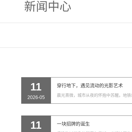
新闻中心
11
穿行地下，遇见流动的光影艺术
晨光熹微，城市从夜的怀抱中苏醒。地铁
2026-05
11
一块招牌的诞生