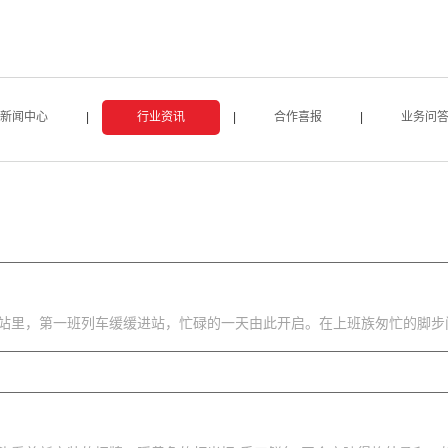
新闻中心
|
行业资讯
|
合作喜报
|
业务问
站里，第一班列车缓缓进站，忙碌的一天由此开启。在上班族匆忙的脚步间