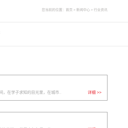
您当前的位置：
首页
>
新闻中心
>
行业资讯
答
，在学子求知的目光里，在城市..
详细 >>