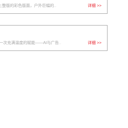
整版的彩色版面，户外巨幅的..
详细 >>
充满温度的赋能——AI与广告..
详细 >>