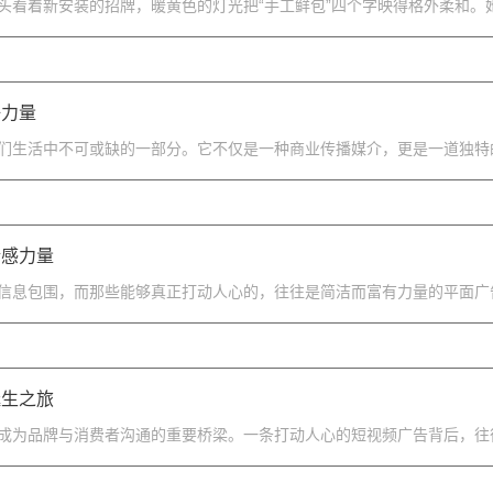
看着新安装的招牌，暖黄色的灯光把“手工鲜包”四个字映得格外柔和。她
好力量
们生活中不可或缺的一部分。它不仅是一种商业传播媒介，更是一道独特的
情感力量
信息包围，而那些能够真正打动人心的，往往是简洁而富有力量的平面广告
诞生之旅
成为品牌与消费者沟通的重要桥梁。一条打动人心的短视频广告背后，往往