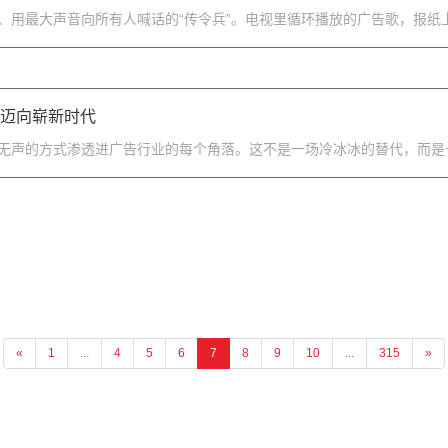
、用最大声音向所有人喊话的“传令兵”。电视里循环播放的广告歌，报纸上
业迈向崭新时代
无声的方式渗透进广告行业的每个角落。这不是一场冷冰冰的替代，而是一次
«
1
...
4
5
6
7
8
9
10
...
315
»