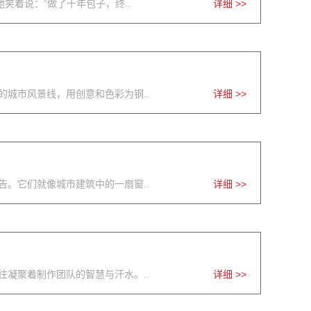
笑着说：“做了十年包子，终..
详细 >>
城市风景线，用创意和色彩为钢..
详细 >>
。它们就像城市建筑中的一扇窗..
详细 >>
凝聚着制作团队的智慧与汗水。..
详细 >>